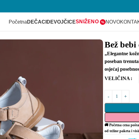
SNIŽENO
Početna
DEČACI
DEVOJČICE
NOVO
KONTA
%
Bež bebi 
„Elegantne kožne
poseban trenuta
osjećaj posebnos
VELIČINA
🚚 Početna cena pošta
od težine paketa i vis