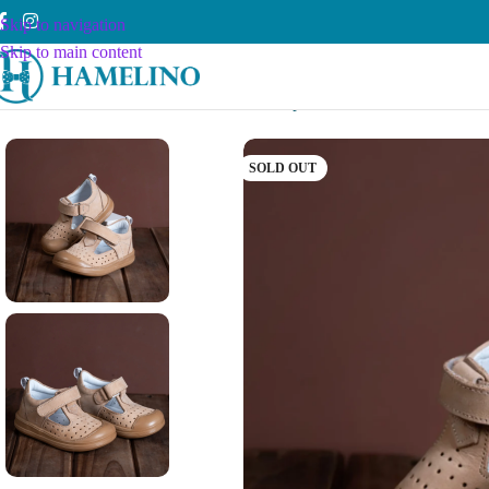
Skip to navigation
Skip to main content
Почетна
Dečaci
Obuća
19-25
Bež bebi cipelice
SOLD OUT