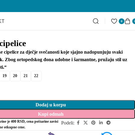
KT
0
cipelice
 cipelice za dječje svečanosti koje sjajno nadopunjuju svaki
k. Zbog ortopedskog đona udobne i šarmantne, pružaju stil uz
ti.“
19
20
21
22
Dodaj u korpu
Kupi odmah
rine je 400 RSD, cena poštarine zavisi
Podeli:
ine otkupne cene.