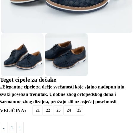
Teget cipele za dečake
„Elegantne cipele za dečje svečanosti koje sjajno nadopunjuju
svaki poseban trenutak. Udobne zbog ortopedskog đona i
šarmantne zbog dizajna, pružaju stil uz osjećaj posebnosti.
VELIČINA
21
22
23
24
25