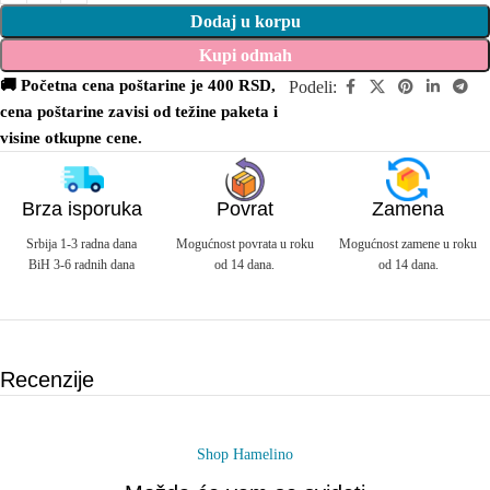
Dodaj u korpu
Kupi odmah
🚚 Početna cena poštarine je 400 RSD,
Podeli:
cena poštarine zavisi od težine paketa i
visine otkupne cene.
Brza isporuka
Povrat
Zamena
Srbija 1-3 radna dana
Mogućnost povrata u roku
Mogućnost zamene u roku
BiH 3-6 radnih dana
od 14 dana.
od 14 dana.
Recenzije
Shop Hamelino