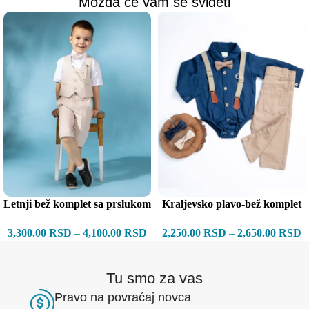
Možda će vam se svideti
Letnji bež komplet sa prslukom
Kraljevsko plavo-bež komplet
sa tregerima
3,300.00
RSD
–
4,100.00
RSD
2,250.00
RSD
–
2,650.00
RSD
Tu smo za vas
Pravo na povraćaj novca