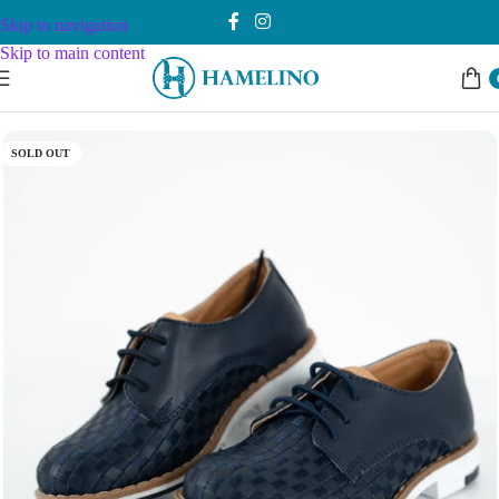
Skip to navigation
Skip to main content
Почетна
Dečaci
Obuća
19-25
SOLD OUT