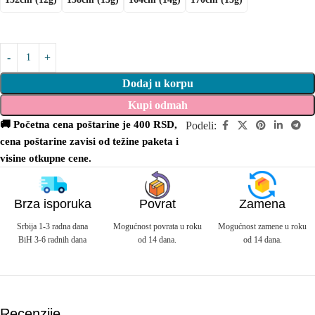
Dodaj u korpu
Kupi odmah
🚚 Početna cena poštarine je 400 RSD,
Podeli:
cena poštarine zavisi od težine paketa i
visine otkupne cene.
Brza isporuka
Povrat
Zamena
Srbija 1-3 radna dana
Mogućnost povrata u roku
Mogućnost zamene u roku
BiH 3-6 radnih dana
od 14 dana.
od 14 dana.
Recenzije