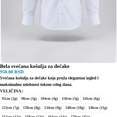
Bela svečana košulja za dečake
950.00
RSD
Svečana košulja za dečake koja pruža elegantan izgled i
maksimalnu udobnost tokom celog dana.
VELIČINA
92cm (2g)
98cm (3g)
104cm (4g)
110cm (5g)
116cm (6g)
122cm (7g)
128cm (8g)
134cm (9g)
140cm (10g)
146cm (11g)
152cm (12g)
158cm (13g)
164cm (14g)
170cm (15g)