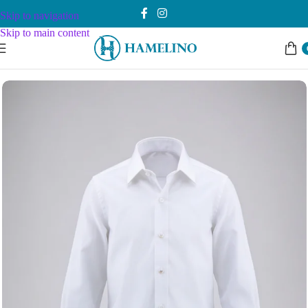
Skip to navigation
Skip to main content
Почетна
Dečaci
Svečani dodaci
Košulje