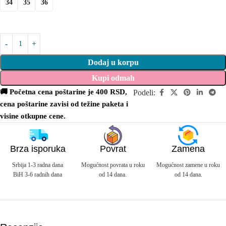
34
35
36
Dodaj u korpu
Kupi odmah
🚚 Početna cena poštarine je 400 RSD,
Podeli:
cena poštarine zavisi od težine paketa i
visine otkupne cene.
Brza isporuka
Povrat
Zamena
Srbija 1-3 radna dana
Mogućnost povrata u roku
Mogućnost zamene u roku
BiH 3-6 radnih dana
od 14 dana.
od 14 dana.