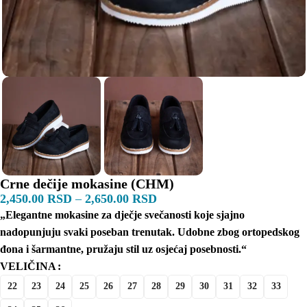
Crne dečije mokasine (CHM)
2,450.00
RSD
–
2,650.00
RSD
„Elegantne mokasine za dječje svečanosti koje sjajno
nadopunjuju svaki poseban trenutak. Udobne zbog ortopedskog
đona i šarmantne, pružaju stil uz osjećaj posebnosti.“
VELIČINA
22
23
24
25
26
27
28
29
30
31
32
33