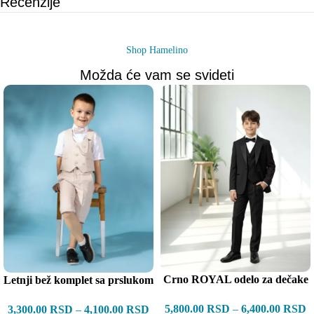
Recenzije
Shop Hamelino
Možda će vam se svideti
Crno ROYAL odelo za dečake
Letnji bež komplet sa prslukom
5,800.00
RSD
–
6,400.00
RSD
3,300.00
RSD
–
4,100.00
RSD