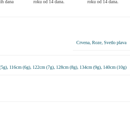
ih dana
roku od 14 dana.
roku od 14 dana.
Crvena
,
Roze
,
Svetlo plava
(5g)
,
116cm (6g)
,
122cm (7g)
,
128cm (8g)
,
134cm (9g)
,
140cm (10g)