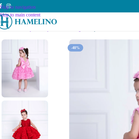
Skip to navigation
Skip to main content
Почетна
Devojčice
Haljinice
3 mes - 5 god
Haljinica GÜL za bebe i d
-40%