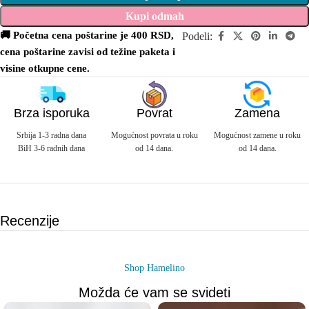
Kupi odmah
🚚 Početna cena poštarine je 400 RSD,
Podeli:
cena poštarine zavisi od težine paketa i
visine otkupne cene.
Brza isporuka
Povrat
Zamena
Srbija 1-3 radna dana
Mogućnost povrata u roku
Mogućnost zamene u roku
BiH 3-6 radnih dana
od 14 dana.
od 14 dana.
Recenzije
Shop Hamelino
Možda će vam se svideti