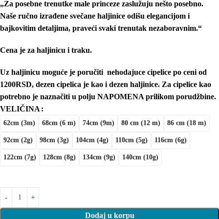
„Za posebne trenutke male princeze zaslužuju nešto posebno.
Naše ručno izrađene svečane haljinice odišu elegancijom i
bajkovitim detaljima, praveći svaki trenutak nezaboravnim.“
Cena je za haljinicu i traku.
Uz haljinicu moguće je poručiti nehodajuce cipelice po ceni od
1200RSD, dezen cipelica je kao i dezen haljinice. Za cipelice kao
potrebno je naznačiti u polju NAPOMENA prilikom porudžbine.
VELIČINA
62cm (3m)
68cm (6 m)
74cm (9m)
80 cm (12 m)
86 cm (18 m)
92cm (2g)
98cm (3g)
104cm (4g)
110cm (5g)
116cm (6g)
122cm (7g)
128cm (8g)
134cm (9g)
140cm (10g)
Dodaj u korpu