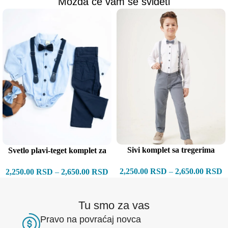
Možda će vam se svideti
Sivi komplet sa tregerima
Svetlo plavi-teget komplet za
bebe
2,250.00
RSD
–
2,650.00
RSD
2,250.00
RSD
–
2,650.00
RSD
Tu smo za vas
Pravo na povraćaj novca