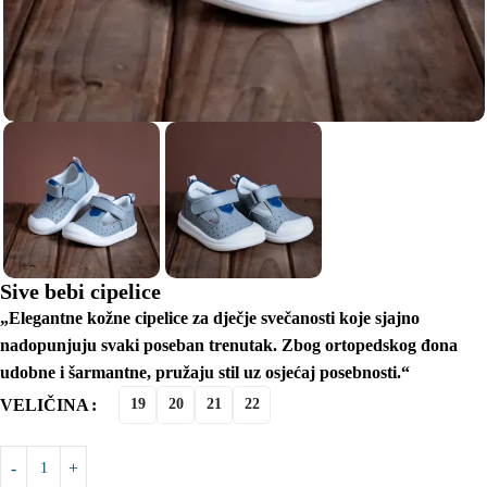
Sive bebi cipelice
„Elegantne kožne cipelice za dječje svečanosti koje sjajno
nadopunjuju svaki poseban trenutak. Zbog ortopedskog đona
udobne i šarmantne, pružaju stil uz osjećaj posebnosti.“
VELIČINA
19
20
21
22