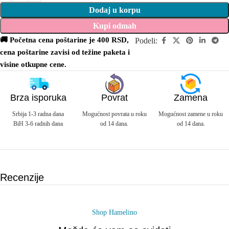
Dodaj u korpu
Kupi odmah
🚚 Početna cena poštarine je 400 RSD,
Podeli:
cena poštarine zavisi od težine paketa i
visine otkupne cene.
Brza isporuka
Povrat
Zamena
Srbija 1-3 radna dana
Mogućnost povrata u roku
Mogućnost zamene u roku
BiH 3-6 radnih dana
od 14 dana.
od 14 dana.
Recenzije
Shop Hamelino