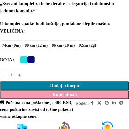
„Svecani komplet za bebe dečake – elegancija i udobnost u
jednom komadu.“
U komplet spada: bodi košulja, pantalone i leptir mašna.
VELIČINA
74cm (9m)
80 cm (12 m)
86 cm (18 m)
92cm (2g)
BOJA
Dodaj u korpu
Kupi odmah
🚚 Početna cena poštarine je 400 RSD,
Podeli:
cena poštarine zavisi od težine paketa i
visine otkupne cene.