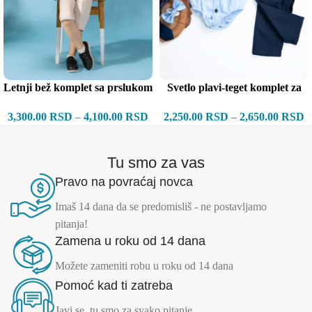
Letnji bež komplet sa prslukom
Svetlo plavi-teget komplet za
bebe
3,300.00
RSD
–
4,100.00
RSD
2,250.00
RSD
–
2,650.00
RSD
Tu smo za vas
Pravo na povraćaj novca
Imaš 14 dana da se predomisliš - ne postavljamo
pitanja!
Zamena u roku od 14 dana
Možete zameniti robu u roku od 14 dana
Pomoć kad ti zatreba
Javi se, tu smo za svako pitanje.