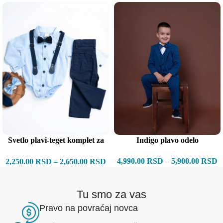
Indigo plavo odelo
Svetlo plavi-teget komplet za
bebe
4,990.00
RSD
–
5,900.00
RSD
2,250.00
RSD
–
2,650.00
RSD
Tu smo za vas
Pravo na povraćaj novca