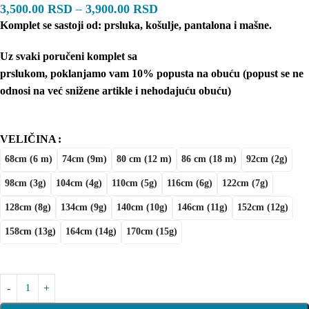
3,500.00
RSD
–
3,900.00
RSD
Komplet se sastoji od: prsluka, košulje, pantalona i mašne.
Uz svaki poručeni komplet sa
prslukom,
poklanjamo
vam
10%
popusta na obuću (popust se ne
odnosi na već snižene artikle i nehodajuću obuću)
VELIČINA
68cm (6 m)
74cm (9m)
80 cm (12 m)
86 cm (18 m)
92cm (2g)
98cm (3g)
104cm (4g)
110cm (5g)
116cm (6g)
122cm (7g)
128cm (8g)
134cm (9g)
140cm (10g)
146cm (11g)
152cm (12g)
158cm (13g)
164cm (14g)
170cm (15g)