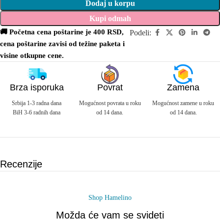
Dodaj u korpu
Kupi odmah
🚚 Početna cena poštarine je 400 RSD,
Podeli:
cena poštarine zavisi od težine paketa i
visine otkupne cene.
Brza isporuka
Povrat
Zamena
Srbija 1-3 radna dana
Mogućnost povrata u roku
Mogućnost zamene u roku
BiH 3-6 radnih dana
od 14 dana.
od 14 dana.
Recenzije
Shop Hamelino
Možda će vam se svideti