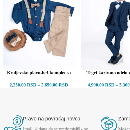
Kraljevsko plavo-bež komplet sa
Teget karirano odelo 
tregerima
4,990.00
RSD
–
5,30
2,250.00
RSD
–
2,650.00
RSD
Pravo na povraćaj novca
Zame
Imaš 14 dana da se predomisliš - ne
Možete