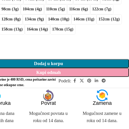
98cm (3g)
104cm (4g)
110cm (5g)
116cm (6g)
122cm (7g)
128cm (8g)
134cm (9g)
140cm (10g)
146cm (11g)
152cm (12g)
158cm (13g)
164cm (14g)
170cm (15g)
Dodaj u korpu
Kupi odmah
rine je 400 RSD, cena poštarine zavisi
Podeli:
ine otkupne cene.
oruka
Povrat
Zamena
dna dana
Mogućnost povrata u
Mogućnost zamene u
ih dana
roku od 14 dana.
roku od 14 dana.