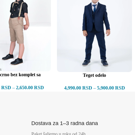
 crno bez komplet sa
Teget odelo
tregerima
0
RSD
–
2,650.00
RSD
4,990.00
RSD
–
5,900.00
RSD
Dostava za 1–3 radna dana
Paket šaljemo u roku od 24h