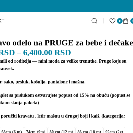
KT
0
lavo odelo na PRUGE za bebe i dečake
RSD
–
6,400.00
RSD
ili od roditelja — mini moda za velike trenutke. Pruge koje su
 zauvek.
 sako, prsluk, košulja, pantalone i mašna.
let sa prslukom ostvarujete popust od 15% na obuću (popust se
ikom slanja paketa)
oručiti kravatu , letir mašnu u drugoj boji i kaiš. (kategorija:
68cm (6 m)
74cm (9m)
80 cm (12 m)
86 cm (18 m)
92cm (2g)