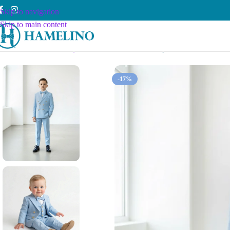
Skip to navigation
Skip to main content
Почетна
Dečaci
Komplet odelo
68-86 cm
Svetlo plavo odelo na PRU
-17%