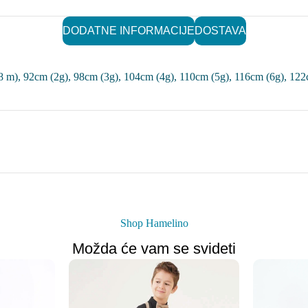
DODATNE INFORMACIJE
DOSTAVA
8 m)
,
92cm (2g)
,
98cm (3g)
,
104cm (4g)
,
110cm (5g)
,
116cm (6g)
,
122
Shop Hamelino
Možda će vam se svideti