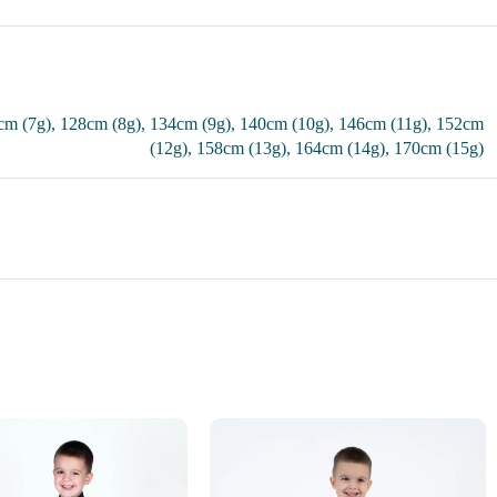
cm (7g)
,
128cm (8g)
,
134cm (9g)
,
140cm (10g)
,
146cm (11g)
,
152cm
(12g)
,
158cm (13g)
,
164cm (14g)
,
170cm (15g)