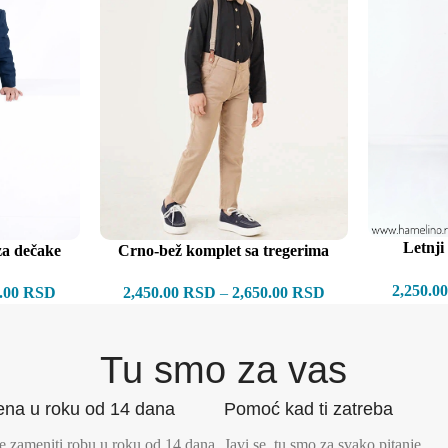
Letnji
Crno-bež komplet sa tregerima
za dečake
2,250.0
2,450.00
RSD
–
2,650.00
RSD
0.00
RSD
Tu smo za vas
na u roku od 14 dana
Pomoć kad ti zatreba
 zameniti robu u roku od 14 dana
Javi se, tu smo za svako pitanje.