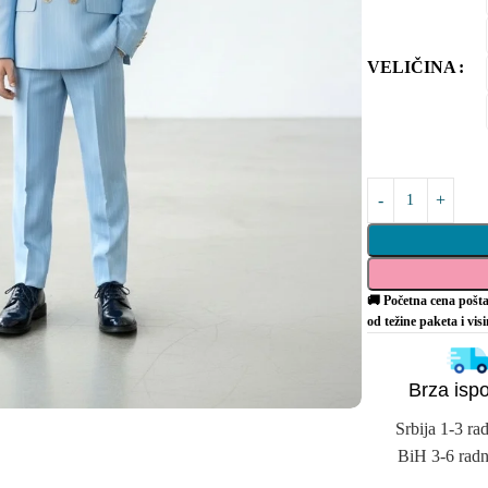
VELIČINA
🚚 Početna cena pošta
od težine paketa i vis
Brza isp
Srbija 1-3 ra
BiH 3-6 radn