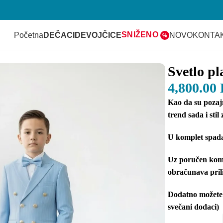
SNIŽENO
Početna
DEČACI
DEVOJČICE
NOVO
KONTA
%
GE za bebe i dečake
Svetlo p
4,800.00
Kao da su pozajm
trend sada i stil
U komplet spada:
Uz poručen komp
obračunava pril
Dodatno možete p
svečani dodaci)